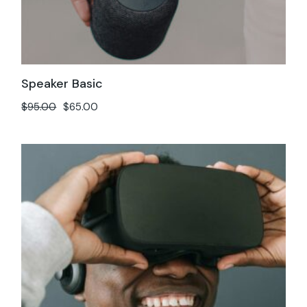
Speaker Basic
$
95.00
$
65.00