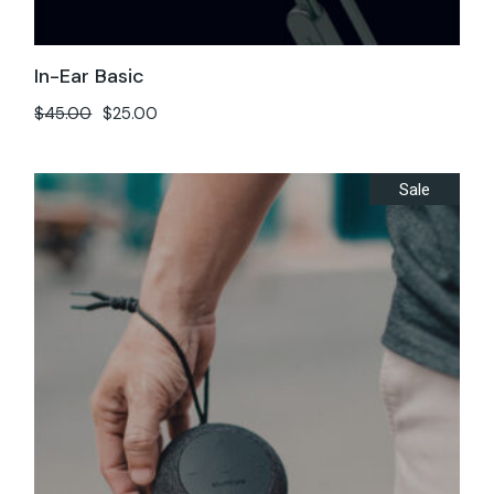
In-Ear Basic
$
45.00
$
25.00
Sale